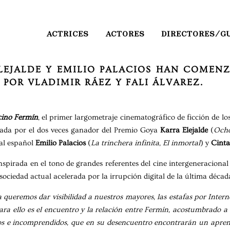
ACTRICES
ACTORES
DIRECTORES/G
LEJALDE Y EMILIO PALACIOS HAN COMENZ
 POR VLADIMIR RÁEZ Y FALI ÁLVAREZ.
ino Fermín
, el primer largometraje cinematográfico de ficción de lo
izada por el dos veces ganador del Premio Goya
Karra Elejalde
(
Ocho
al español
Emilio Palacios
(
La trinchera infinita
,
El inmortal
) y
Cinta
nspirada en el tono de grandes referentes del cine intergeneracion
sociedad actual acelerada por la irrupción digital de la última déc
 queremos dar visibilidad a nuestros mayores, las estafas por Interne
ara ello es el encuentro y la relación entre Fermín, acostumbrado 
arios e incomprendidos, que en su desencuentro encontrarán un apre