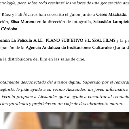
ecnología, pero sobre todo resaltará los valores de una generación an
r Ráez y Fali Álvarez han coescrito el guion junto a
Ceres Machado
.
ción,
Elisa Moreno
en la dirección de fotografía,
Sebastián Lampiet
 Córdoba.
rmín La Película A.I.E.
,
PLANO SUBJETIVO S.L, SPAL FILMS
y la p
cipación de la
Agencia Andaluza de Instituciones Culturales (Junta 
á la distribuidora del film en las salas de cine.
totalmente desconectado del avance digital. Superado por el remordim
eguirlo, le pide ayuda a su vecino Alexander, un joven informátic
fa. Fermín propone a Alexander que le ayude a encontrar al estafa
 inseguridades y prejuicios en un viaje de descubrimiento mutuo.