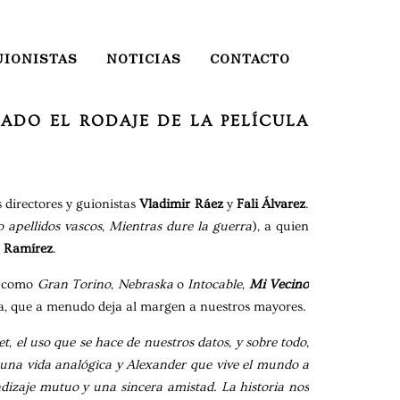
UIONISTAS
NOTICIAS
CONTACTO
ADO EL RODAJE DE LA PELÍCULA
s directores y guionistas
Vladimir Ráez
y
Fali Álvarez
.
 apellidos vascos
,
Mientras dure la guerra
), a quien
 Ramírez
.
al como
Gran Torino
,
Nebraska
o
Intocable
,
Mi Vecino
ada, que a menudo deja al margen a nuestros mayores.
t, el uso que se hace de nuestros datos, y sobre todo,
a una vida analógica y Alexander que vive el mundo a
ndizaje mutuo y una sincera amistad. La historia nos