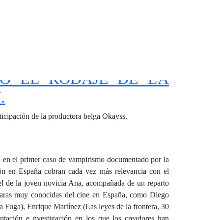
O EL RODAJE DE LA
.
icipación de la productora belga Okayss.
n en el primer caso de vampirismo documentado por la
razón en España cobran cada vez más relevancia con el
pel de la joven novicia Ana, acompañada de un reparto
s caras muy conocidas del cine en España, como Diego
 Fuga), Enrique Martínez (Las leyes de la frontera, 30
tación e nvestigación en los que los creadores han