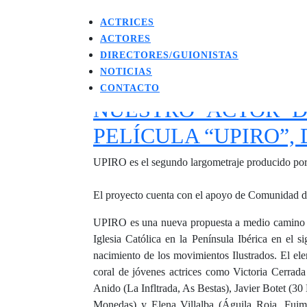
ACTRICES
ACTORES
DIRECTORES/GUIONISTAS
NOTICIAS
CONTACTO
NUESTRO ACTOR D
PELÍCULA “UPIRO”,
UPIRO es el segundo largometraje producido por 
El proyecto cuenta con el apoyo de Comunidad d
UPIRO es una nueva propuesta a medio camino en
Iglesia Católica en la Península Ibérica en el 
nacimiento de los movimientos Ilustrados. El ele
coral de jóvenes actrices como Victoria Cerrad
Anido (La Infltrada, As Bestas), Javier Botet (3
Monedas) y Elena Villalba (Águila Roja, Fuim