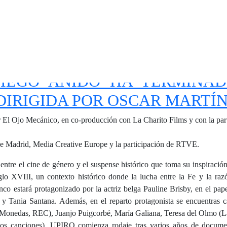
IEGO ANIDO HA TERMINAD
 DIRIGIDA POR OSCAR MARTÍN
El Ojo Mecánico, en co-producción con La Charito Films y con la part
e Madrid, Media Creative Europe y la participación de RTVE.
tre el cine de género y el suspense histórico que toma su inspiració
siglo XVIII, un contexto histórico donde la lucha entre la Fe y la 
nco estará protagonizado por la actriz belga Pauline Brisby, en el pa
a y Tania Santana. Además, en el reparto protagonista se encuentra
0 Monedas, REC), Juanjo Puigcorbé, María Galiana, Teresa del Olmo (La
os canciones). UPIRO comienza rodaje tras varios años de documen