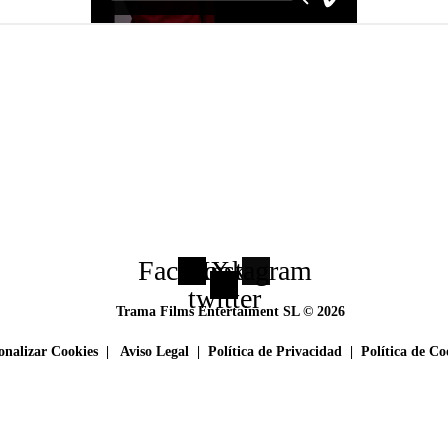
Facebook
Instagram
X-
twitter
Trama Films Entertaiment SL © 2026
onalizar Cookies |
Aviso Legal
|
Política de Privacidad
|
Política de Co