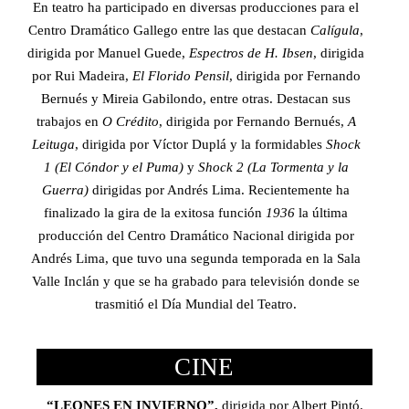
En teatro ha participado en diversas producciones para el
Centro Dramático Gallego entre las que destacan
Calígula
,
dirigida por Manuel Guede,
Espectros de H. Ibsen
, dirigida
por Rui Madeira,
El Florido Pensil
, dirigida por Fernando
Bernués y Mireia Gabilondo, entre otras. Destacan sus
trabajos en
O Crédito
, dirigida por Fernando Bernués,
A
Leituga
, dirigida por Víctor Duplá y la formidables
Shock
1 (El Cóndor y el Puma)
y
Shock 2 (La Tormenta y la
Guerra)
dirigidas por Andrés Lima. Recientemente ha
finalizado la gira de la exitosa función
1936
la última
producción del Centro Dramático Nacional dirigida por
Andrés Lima, que tuvo una segunda temporada en la Sala
Valle Inclán y que se ha grabado para televisión donde se
trasmitió el Día Mundial del Teatro.
CINE
“LEONES EN INVIERNO”,
dirigida por Albert Pintó.