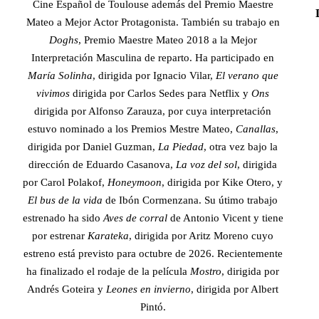
Cine Español de Toulouse además del Premio Maestre
Mateo a Mejor Actor Protagonista. También su trabajo en
Doghs
, Premio Maestre Mateo 2018 a la Mejor
Interpretación Masculina de reparto. Ha participado en
María Solinha
, dirigida por Ignacio Vilar,
El verano que
vivimos
dirigida por Carlos Sedes para Netflix y
Ons
dirigida por Alfonso Zarauza, por cuya interpretación
estuvo nominado a los Premios Mestre Mateo,
Canallas
,
dirigida por Daniel Guzman,
La Piedad
, otra vez bajo la
dirección de Eduardo Casanova,
La voz del sol
, dirigida
por Carol Polakof,
Honeymoon
, dirigida por Kike Otero, y
El bus de la vida
de Ibón Cormenzana. Su útimo trabajo
estrenado ha sido
Aves de corral
de Antonio Vicent y tiene
por estrenar
Karateka
, dirigida por Aritz Moreno cuyo
estreno está previsto para octubre de 2026. Recientemente
ha finalizado el rodaje de la película
Mostro
, dirigida por
Andrés Goteira y
Leones en invierno
, dirigida por Albert
Pintó.