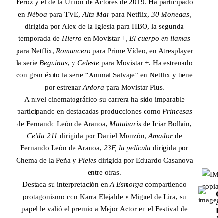
Feroz y el de la Unión de Actores de 2019. Ha participado
en
Néboa
para TVE,
Alta Mar
para Netflix,
30 Monedas,
dirigida por Alex de la Iglesia para HBO, la segunda
temporada de
Hierro
en Movistar +,
El cuerpo en llamas
para Netflix,
Romancero
para Prime Vídeo, en Atresplayer
la serie
Beguinas
, y
Celeste
para Movistar +. Ha estrenado
con gran éxito la serie “Animal Salvaje” en Netflix y tiene
por estrenar
Ardora
para Movistar Plus.
A nivel cinematográfico su carrera ha sido imparable
participando en destacadas producciones como
Princesas
de Fernando León de Aranoa,
Mataharis
de Iciar Bollaín,
Celda 211
dirigida por Daniel Monzón,
Amador
de
Fernando León de Aranoa,
23F, la película
dirigida por
Chema de la Peña y
Pieles
dirigida por Eduardo Casanova
entre otras.
Destaca su interpretación en
A Esmorga
compartiendo
protagonismo con Karra Elejalde y Miguel de Lira, su
papel le valió el premio a Mejor Actor en el Festival de